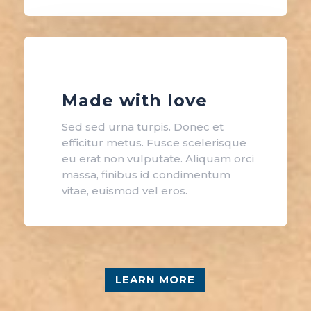
Made with love
Sed sed urna turpis. Donec et
efficitur metus. Fusce scelerisque
eu erat non vulputate. Aliquam orci
massa, finibus id condimentum
vitae, euismod vel eros.
LEARN MORE